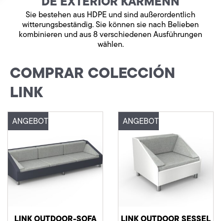
DE EXTERIOR KARMENN
Sie bestehen aus HDPE und sind außerordentlich
witterungsbeständig. Sie können sie nach Belieben
kombinieren und aus 8 verschiedenen Ausführungen
wählen.
COMPRAR COLECCIÓN
LINK
Dieses
Dieses
ANGEBOT!
ANGEBOT!
Produkt
Produkt
weist
weist
mehrere
mehrere
Varianten
Varianten
auf.
auf.
Die
Die
Optionen
Optionen
können
können
auf
auf
der
der
LINK OUTDOOR-SOFA
LINK OUTDOOR SESSEL